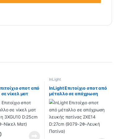
InLight
Επιτοίχιο σποτ από
InLight Επιτοίχιο σποτ από
 σε νίκελ ματ
μέταλλο σε απόχρωση
ση 3XGU10
λευκής πατίνας 2XE14
(9075-3Φ-Νίκελ
D:27cm (9079-2Φ-Λευκή
Πατίνα)
0