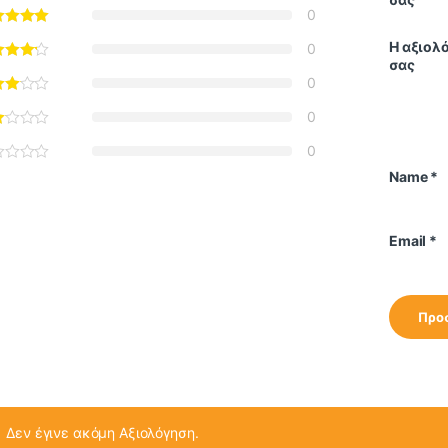
0
Η αξιολ
0
σας
0
0
0
Name
*
Email
*
Δεν έγινε ακόμη Αξιολόγηση.