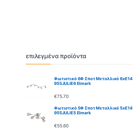
Brands Carousel
επιλεγμένα προϊόντα
Φωτιστικό 6Φ Σποτ Μεταλλικό 6xE14
955JULIE6 Elmark
€
75.70
Φωτιστικό 5Φ Σποτ Μεταλλικό 5xE14
955JULIE5 Elmark
€
55.60