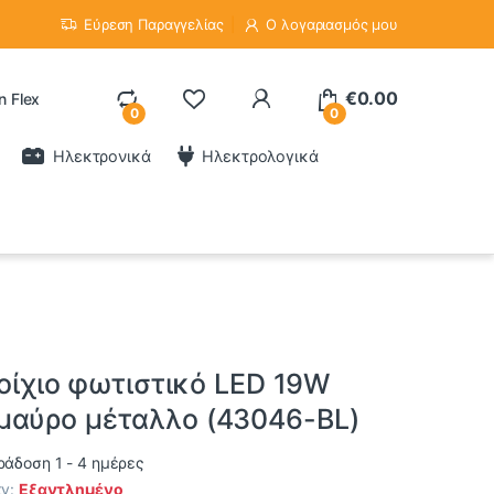
Εύρεση Παραγγελίας
Ο λογαριασμός μου
€
0.00
n Flex
0
0
Ηλεκτρονικά
Ηλεκτρολογικά
ιτοίχιο φωτιστικό LED 19W
μαύρο μέταλλο (43046-BL)
άδοση 1 - 4 ημέρες
ty:
Εξαντλημένο