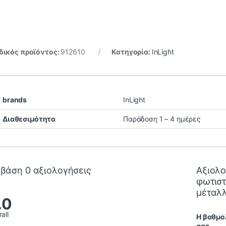
ικός προϊόντος:
912610
Κατηγορία:
InLight
brands
InLight
Διαθεσιμότητα
Παράδοση 1 – 4 ημέρες
 βάση 0 αξιολογήσεις
Αξιολο
φωτισ
μέταλλ
.0
all
Η βαθμο
σας