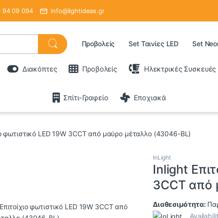
 94 09 094
info@lightideas.gr
Προβολείς
Set Ταινίες LED
Set Neo
Διακόπτες
Προβολείς
Ηλεκτρικές Συσκευές
Σπίτι-Γραφείο
Εποχιακά
ίχιο φωτιστικό LED 19W 3CCT από μαύρο μέταλλο (43046-BL)
InLight
Inlight Επ
3CCT από 
Διαθεσιμότητα:
Παρ
Availabili