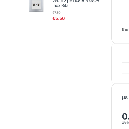
2xRJ12 με Πλαίσιο Μονό
Inox Rita
€
7.80
€
5.50
Κωδ
με
0
over