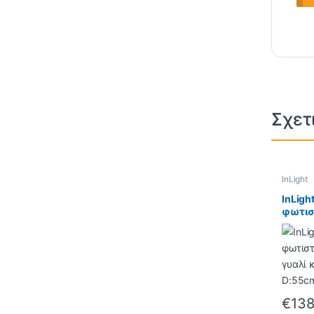
Σχετ
InLight
InLigh
φωτισ
γυαλί 
3XE14
CLEAR
€
138