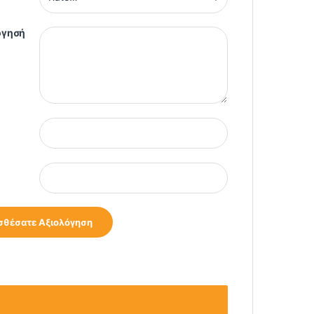
όγησή