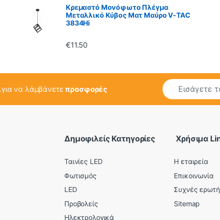
Κρεμαστό Μονόφωτο Πλέγμα
Μεταλλικό Κύβος Ματ Μαύρο V-TAC
3834Hi
€
11.50
E
..για να λάμβάνετε
προσφορές
m
a
i
l
*
Δημοφιλείς Κατηγορίες
Χρήσιμα Li
Ταινίες LED
Η εταιρεία
Φωτισμός
Επικοινωνία
LED
Συχνές ερωτή
Προβολείς
Sitemap
Ηλεκτρολογικά