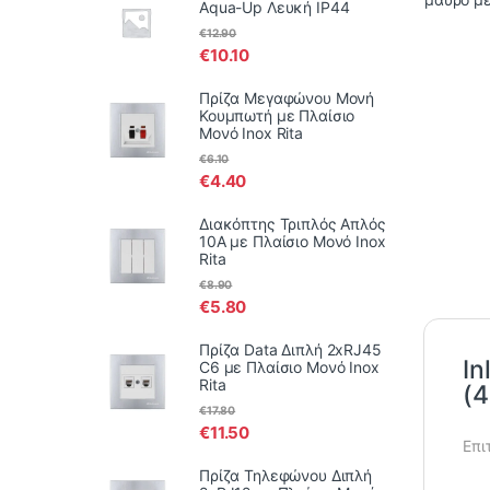
Aqua-Up Λευκή IP44
€
12.90
€
10.10
Πρίζα Μεγαφώνου Μονή
Κουμπωτή με Πλαίσιο
Μονό Inox Rita
€
6.10
€
4.40
Διακόπτης Τριπλός Απλός
10Α με Πλαίσιο Μονό Inox
Rita
€
8.90
€
5.80
Πρίζα Data Διπλή 2xRJ45
In
C6 με Πλαίσιο Μονό Inox
Rita
(
€
17.80
€
11.50
Επι
Πρίζα Τηλεφώνου Διπλή