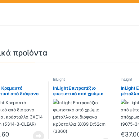
ικά προϊόντα
InLight
InLight
t Κρεμαστό
InLight Επιτραπέζιο
InLight 
τικό από διάφανο
φωτιστικό από χρώμιο
μέταλλο
και κρύσταλλα
μέταλλο και διάφανα
απόχρω
 D:55cm (5314-3-
κρύσταλλα 3XG9 D:52cm
D:25cm 
)
(3360)
Ματ)
.60
€
37.0