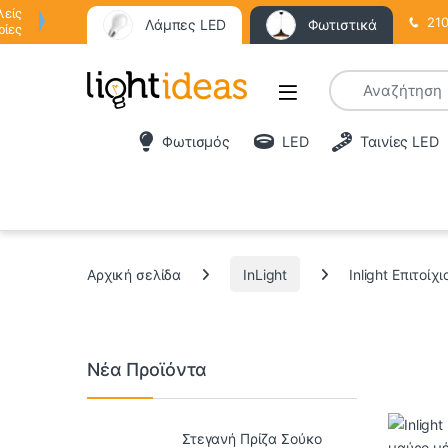
λείς
210
Λάμπες LED
Φωτιστικά
ρίες
Φωτισμός
LED
Ταινίες LED
Αρχική σελίδα
InLight
Inlight Επιτο
Νέα Προϊόντα
Στεγανή Πρίζα Σούκο