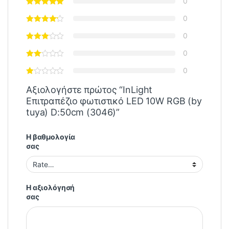
0
0
0
0
0
Αξιολογήστε πρώτος “InLight
Επιτραπέζιο φωτιστικό LED 10W RGB (by
tuya) D:50cm (3046)”
Η βαθμολογία
σας
Η αξιολόγησή
σας