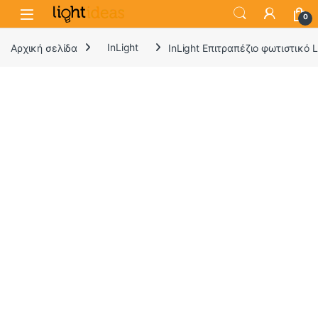
0
Αρχική σελίδα
InLight
InLight Επιτραπέζιο φωτιστικό