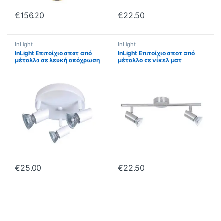
€
156.20
€
22.50
InLight
InLight
InLight Επιτοίχιο σποτ από
InLight Επιτοίχιο σποτ από
μέταλλο σε λευκή απόχρωση
μέταλλο σε νίκελ ματ
3XGU10 D:25cm (9077-3Φ-
απόχρωση 2XGU10 D:40cm
Λευκό)
(9076-2Φ-Νίκελ Ματ)
€
25.00
€
22.50