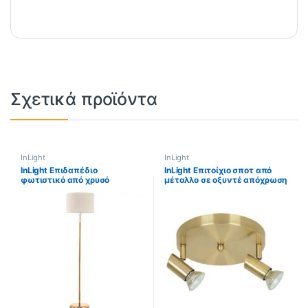
Σχετικά προϊόντα
InLight
InLight
InLight Επιδαπέδιο
InLight Επιτοίχιο σποτ από
φωτιστικό από χρυσό
μέταλλο σε οξυντέ απόχρωση
μέταλλο κρύσταλλο και
2XGU10 D:17cm (9075-2Φ-
υφασμάτινο καπέλο 1XE27
Οξυντέ)
D:177cm (45360-Χρυσό)