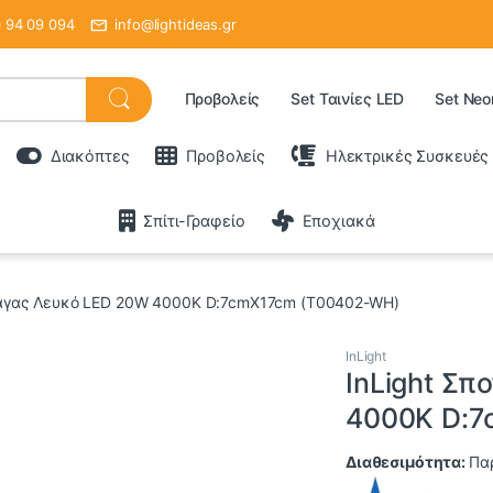
 94 09 094
info@lightideas.gr
Προβολείς
Set Ταινίες LED
Set Neo
Διακόπτες
Προβολείς
Ηλεκτρικές Συσκευές
Σπίτι-Γραφείο
Εποχιακά
Ράγας Λευκό LED 20W 4000K D:7cmX17cm (T00402-WH)
InLight
InLight Σπ
4000K D:7
Διαθεσιμότητα:
Παρ