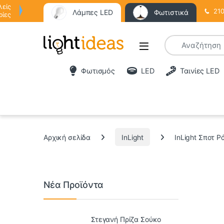
λείς
210
Λάμπες LED
Φωτιστικά
ρίες
Φωτισμός
LED
Ταινίες LED
Αρχική σελίδα
InLight
InLight Σποτ 
Νέα Προϊόντα
Στεγανή Πρίζα Σούκο