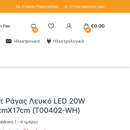
Εύρεση Παραγγελίας
Ο λογαριασμός μου
€
0.00
n Flex
0
0
Ηλεκτρονικά
Ηλεκτρολογικά
οτ Ράγας Λευκό LED 20W
cmX17cm (T00402-WH)
άδοση 1 - 4 ημέρες