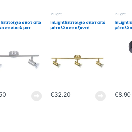
InLight
InLight
t Επιτοίχιο σποτ από
InLight Επιτοίχιο σποτ από
InLight 
ο σε νίκελ ματ
μέταλλο σε οξυντέ
μέταλλο
ωση 2XGU10
απόχρωση 3XGU10
απόχρω
m (9076-2Φ-Νίκελ
D:60cm (9076-3Φ-
(9077-1
Οξυντέ)
50
€
32.20
€
8.90