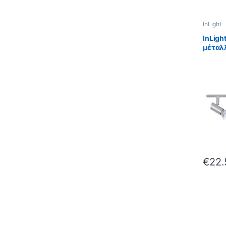
InLight
InLigh
μέταλλ
απόχρ
D:40c
Ματ)
€
22.