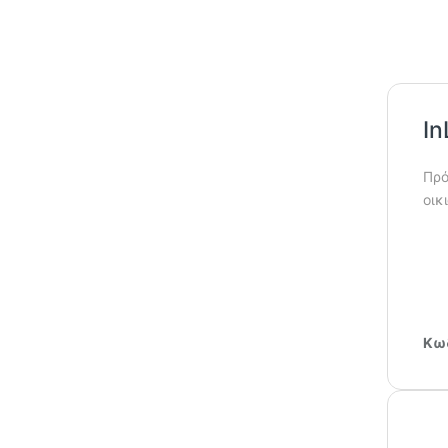
I
Πρό
οικ
Κωδ