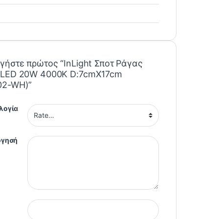
γήστε πρώτος “InLight Σποτ Ράγας
 LED 20W 4000K D:7cmX17cm
02-WH)”
λογία
όγησή