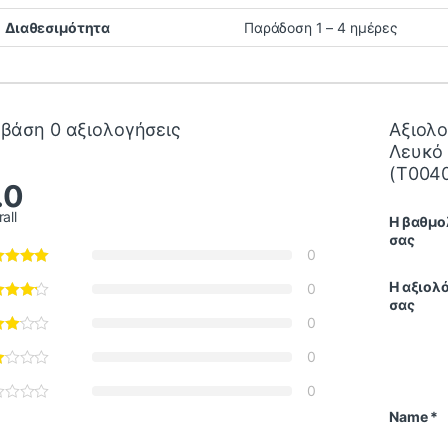
Διαθεσιμότητα
Παράδοση 1 – 4 ημέρες
 βάση 0 αξιολογήσεις
Αξιολο
Λευκό
(T004
.0
all
Η βαθμο
σας
0
Η αξιολ
0
σας
0
0
0
Name
*