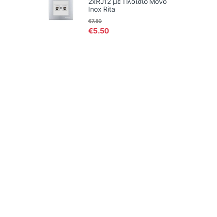
2xRJ12 με Πλαίσιο Μονό
Inox Rita
€
7.80
€
5.50