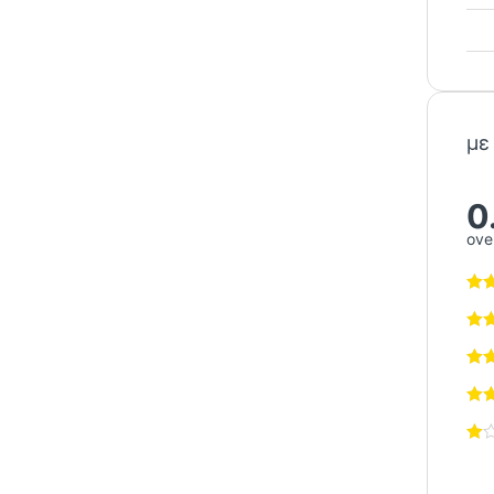
με
0
over