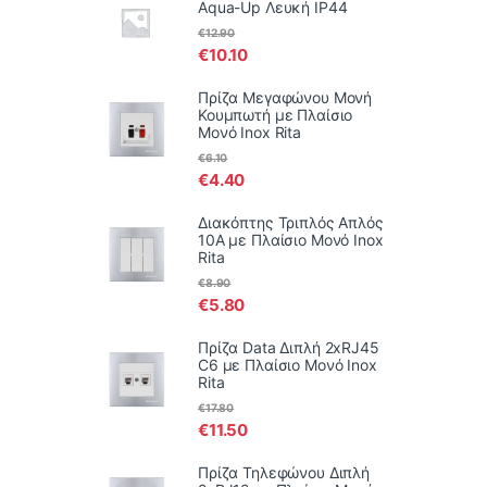
Aqua-Up Λευκή IP44
€
12.90
€
10.10
Πρίζα Μεγαφώνου Μονή
Κουμπωτή με Πλαίσιο
Μονό Inox Rita
€
6.10
€
4.40
Διακόπτης Τριπλός Απλός
10Α με Πλαίσιο Μονό Inox
Rita
€
8.90
€
5.80
Πρίζα Data Διπλή 2xRJ45
C6 με Πλαίσιο Μονό Inox
Rita
€
17.80
€
11.50
Πρίζα Τηλεφώνου Διπλή