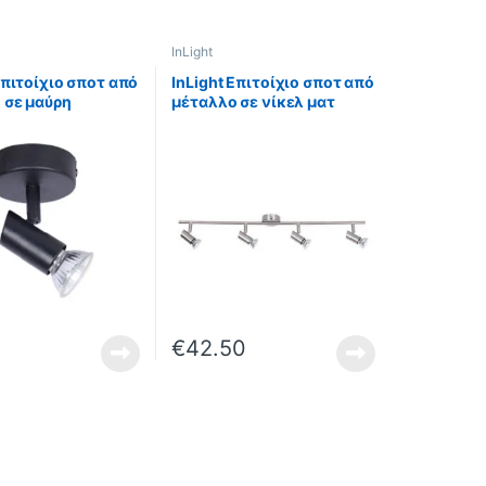
InLight
Επιτοίχιο σποτ από
InLight Επιτοίχιο σποτ από
 σε μαύρη
μέταλλο σε νίκελ ματ
ση 1XGU10 D:8cm
απόχρωση 4XGU10
Φ-Μαύρο)
D:80cm (9076-4Φ-Νίκελ
Ματ)
€
42.50