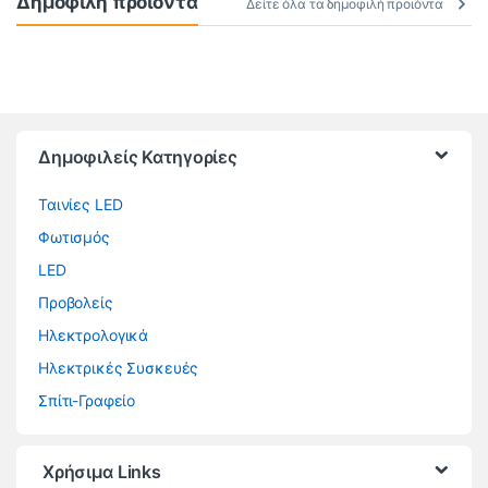
Δημοφιλή προιόντα
Δείτε όλα τα δημοφιλή προιόντα
Brands Carousel
Δημοφιλείς Κατηγορίες
Ταινίες LED
Φωτισμός
LED
Προβολείς
Ηλεκτρολογικά
Ηλεκτρικές Συσκευές
Σπίτι-Γραφείο
Χρήσιμα Links