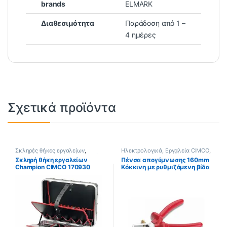
brands
ELMARK
Διαθεσιμότητα
Παράδοση από 1 –
4 ημέρες
Σχετικά προϊόντα
Σκληρές θήκες εργαλείων
,
Ηλεκτρολογικά
,
Εργαλεία CIMCO
,
Σκληρές θήκες εργαλείων κενές
,
Απογυμνωτές καλωδίων
Σκληρή θήκη εργαλείων
Πένσα απογύμνωσης 160mm
Ηλεκτρολογικά
,
Εργαλεία CIMCO
χειροκίνητοι
Champion CIMCO 170930
Κόκκινη με ρυθμιζόμενη βίδα
1000V