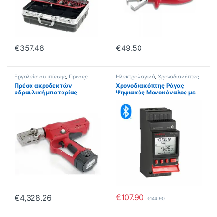
€
357.48
€
49.50
Εργαλεία συμπίεσης
,
Πρέσες
Ηλεκτρολογικά
,
Χρονοδιακόπτες
,
υδραυλικές
,
Ηλεκτρολογικά
,
Χρονοδιακόπτες Ράγας
,
Πρέσα ακροδεκτών
Χρονοδιακόπτης Ράγας
Εργαλεία CIMCO
Χρονοδιακόπτες Ψηφιακοί
υδραυλική μπαταρίας
Ψηφιακός Μονοκάναλος με
185mm2 CIMCO 105698
Bluetooth Hugo Müller
€
107.90
€
4,328.26
€
144.90