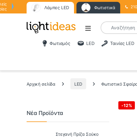
λείς
210
Λάμπες LED
Φωτιστικά
ρίες
Φωτισμός
LED
Ταινίες LED
Αρχική σελίδα
LED
Φωτιστικό Σφαίρα
-
12%
Νέα Προϊόντα
Στεγανή Πρίζα Σούκο