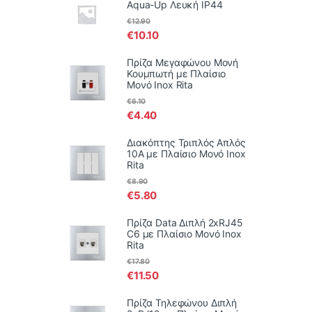
Aqua-Up Λευκή IP44
€
12.90
€
10.10
Πρίζα Μεγαφώνου Μονή
Κουμπωτή με Πλαίσιο
Μονό Inox Rita
€
6.10
€
4.40
Διακόπτης Τριπλός Απλός
10Α με Πλαίσιο Μονό Inox
Rita
€
8.90
€
5.80
Πρίζα Data Διπλή 2xRJ45
C6 με Πλαίσιο Μονό Inox
Rita
€
17.80
€
11.50
Πρίζα Τηλεφώνου Διπλή