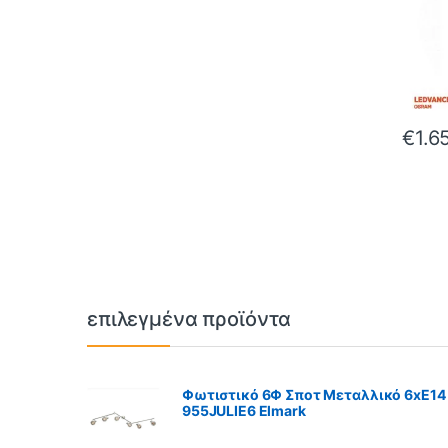
€
1.6
Brands Carousel
επιλεγμένα προϊόντα
Φωτιστικό 6Φ Σποτ Μεταλλικό 6xE14
955JULIE6 Elmark