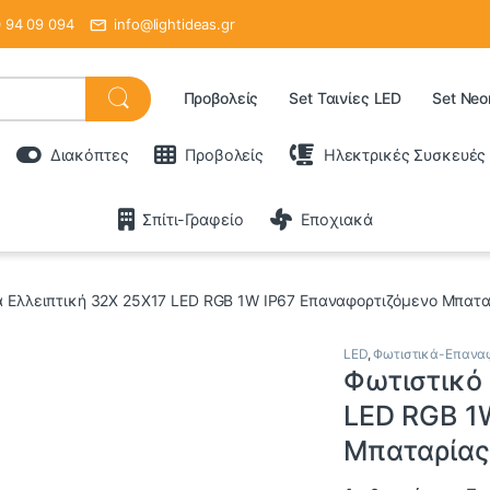
 94 09 094
info@lightideas.gr
Προβολείς
Set Ταινίες LED
Set Neo
Διακόπτες
Προβολείς
Ηλεκτρικές Συσκευές
Σπίτι-Γραφείο
Εποχιακά
 Ελλειπτική 32X 25X17 LED RGB 1W IP67 Επαναφορτιζόμενο Μπαταρ
LED
,
Φωτιστικά-Επανα
Φωτιστικό 
LED RGB 1
Μπαταρίας 