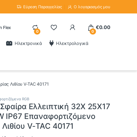
Εύρεση Παραγγελίας
Ο λογαριασμός μου
€
0.00
n Flex
0
0
Ηλεκτρονικά
Ηλεκτρολογικά
ίας Λιθίου V-TAC 40171
φορτιζόμενα RGB
Σφαίρα Ελλειπτική 32X 25X17
W IP67 Επαναφορτιζόμενο
Λιθίου V-TAC 40171