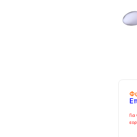
Φ
Ε
Για
εορ