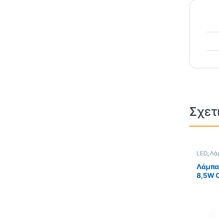
Σχετ
LED
,
Λά
E27
Λάμπα
8,5W 
4000