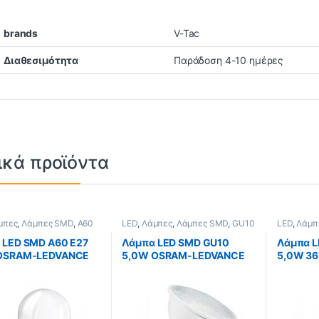
brands
V-Tac
Διαθεσιμότητα
Παράδοση 4-10 ημέρες
ικά προϊόντα
μπες
,
Λάμπες SMD
,
A60
LED
,
Λάμπες
,
Λάμπες SMD
,
GU10
LED
,
Λάμπ
 LED SMD A60 Ε27
Λάμπα LED SMD GU10
Λάμπα L
OSRAM-LEDVANCE
5,0W OSRAM-LEDVANCE
5,0W 36
K
2700K 120° Λευκή
LEDVAN