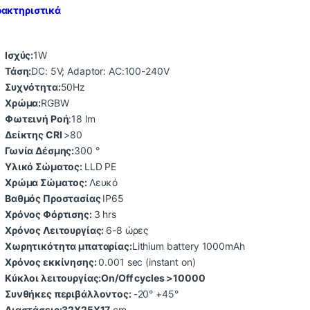
ακτηριστικά
Ισχύς:
1W
Τάση:
DC: 5V; Adaptor: AC:100-240V
Συχνότητα:
50Hz
Χρώμα:
RGBW
Φωτεινή Ροή
:18 lm
Δείκτης CRI
>80
Γωνία Δέσμης:
300 °
Υλικό Σώματος:
LLD PE
Χρώμα Σώματος:
Λευκό
Βαθμός Προστασίας
IP65
Χρόνος Φόρτισης:
3 hrs
Χρόνος Λειτουργίας:
6-8 ώρες
Χωρητικότητα μπαταρίας:
Lithium battery 1000mAh
Χρόνος εκκίνησης:
0.001 sec (instant on)
Κύκλοι λειτουργίας:On/Off cycles
>10000
Συνθήκες περιβάλλοντος:
-20° +45°
Διαστάσεις:32X25X17
cm