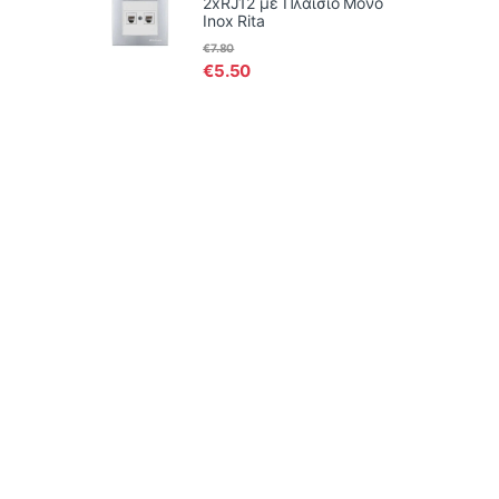
2xRJ12 με Πλαίσιο Μονό
Inox Rita
€
7.80
€
5.50