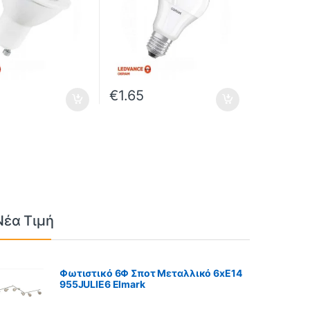
€
1.65
Νέα Τιμή
Φωτιστικό 6Φ Σποτ Μεταλλικό 6xE14
955JULIE6 Elmark