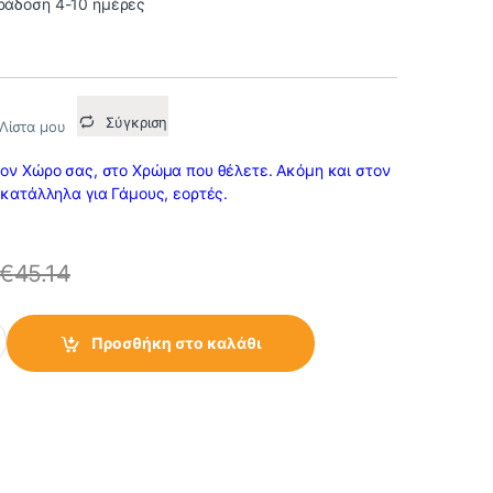
ράδοση 4-10 ημέρες
Σύγκριση
Λίστα μου
τον Χώρο σας, στο Χρώμα που θέλετε. Ακόμη και στον
 κατάλληλα για Γάμους, εορτές.
€
45.14
Ελλειπτική 32X 25X17 LED RGB 1W IP67 Επαναφορτιζόμενο Μπατα
Προσθήκη στο καλάθι