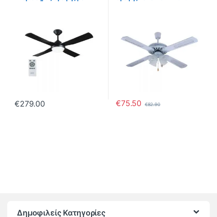
Τηλεχειριστήριο Διαμέτρου
70W με 4 Φώτα Λευκός
121cm
€
75.50
€
279.00
€
82.90
Brands Carousel
Δημοφιλείς Κατηγορίες