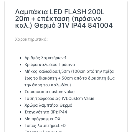
Λαμπάκια LED FLASH 200L
20m + επέκταση (πράσινο
καλ.) Θερμό 31V IP44 841004
Χαρακτηριστικά:
Αριθμός λαμπτήρων:1
Χρώμα καλωδίου:Πράσινο
Μήκος καλωδίου:1,50m (100cm από την πρίζα
έως το διακόπτη + 50cm από το διακόπτη έως
την άκρη του καλωδίου)
Συσκευασία:custom value
Τάση τροφοδοσίας (V):Custom Value
Χρώμα λαμπτήρα:Θερμό
Στεγανότητα (IP):IP44
Με πρόγραμμα:ΟΧΙ
Τύπος λαμπτήρα:LED