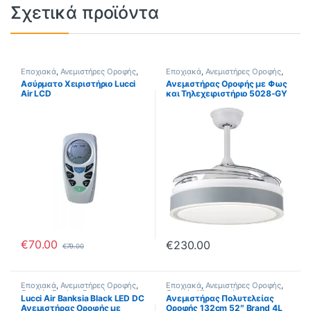
Σχετικά προϊόντα
Εποχιακά
,
Ανεμιστήρες Οροφής
,
Εποχιακά
,
Ανεμιστήρες Οροφής
,
Οροφής Design
,
Οροφής με
Οροφής Design
,
Οροφής με
Ασύρματο Xειριστήριο Lucci
Ανεμιστήρας Οροφής με Φως
Φωτισμό
,
Οροφής Χωρίς Φωτισμό
Φωτισμό
Air LCD
και Τηλεχειριστήριο 5028-GY
Sun Light
€
70.00
€
230.00
€
79.00
Εποχιακά
,
Ανεμιστήρες Οροφής
,
Εποχιακά
,
Ανεμιστήρες Οροφής
,
Οροφής Design
,
Οροφής με
Οροφής Κλασσικοί
Lucci Air Banksia Black LED DC
Ανεμιστήρας Πολυτελείας
Φωτισμό
Ανεμιστήρας Οροφής με
Οροφής 132cm 52″ Brand 4L