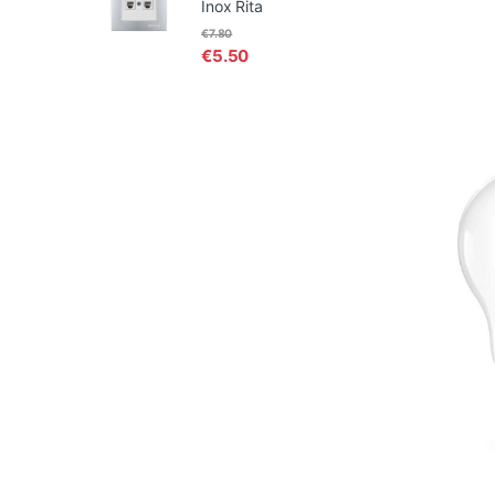
Inox Rita
€
7.80
€
5.50