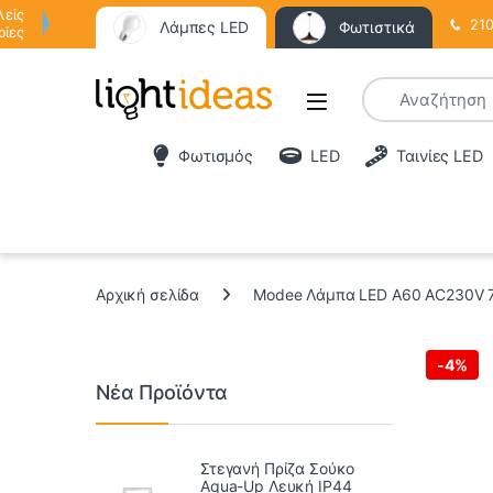
λείς
210
Λάμπες LED
Φωτιστικά
ρίες
Φωτισμός
LED
Ταινίες LED
Αρχική σελίδα
Modee Λάμπα LED A60 AC230V 7
-
4%
Νέα Προϊόντα
Στεγανή Πρίζα Σούκο
Aqua-Up Λευκή IP44