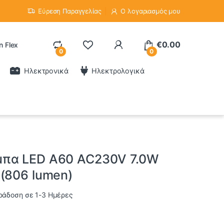
Εύρεση Παραγγελίας
Ο λογαριασμός μου
€
0.00
n Flex
0
0
Ηλεκτρονικά
Ηλεκτρολογικά
πα LED A60 AC230V 7.0W
(806 lumen)
ράδοση σε 1-3 Ημέρες