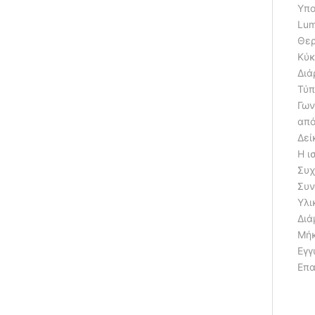
Υπο
Lum
Θερ
Κύκ
Διά
Τύπ
Γων
από
Δεί
Η ι
Συχ
Συν
Υλι
Διά
Μή
Εγγ
Επα