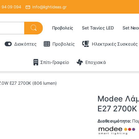
 94 09 094
info@lightideas.gr
Προβολείς
Set Ταινίες LED
Set Neo
Διακόπτες
Προβολείς
Ηλεκτρικές Συσκευές
Σπίτι-Γραφείο
Εποχιακά
.0W E27 2700K (806 lumen)
Modee Λάμ
E27 2700K 
Διαθεσιμότητα:
Πα