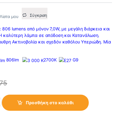
Σύγκριση
Λίστα μου
: 806 lumens από μόνον 7,0W, με μεγάλη διάρκεια και
 Η καλύτερη λάμπα σε απόδοση και Κατανάλωση.
υθρη Ακτινοβολία και σχεδόν καθόλου Υπεριώδη. Μία
.
806lm
2700K
G9
.75
60 AC230V 7.0W E27 2700K (806 lumen) quantity
Προσθήκη στο καλάθι