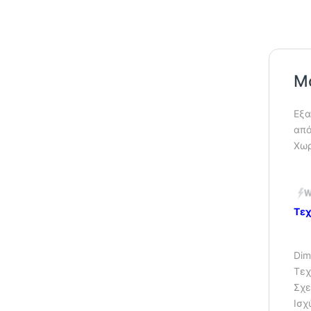
M
Εξα
από
Χωρ
Τεχ
Dim
Τεχ
Σχε
Ισχ