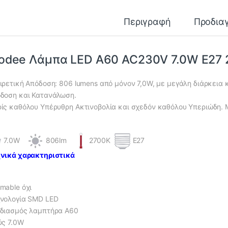
Περιγραφή
Προδια
odee Λάμπα LED A60 AC230V 7.0W E27 
ιρετική Απόδοση: 806 lumens από μόνον 7,0W, με μεγάλη διάρκεια 
δοση και Κατανάλωση.
ίς καθόλου Υπέρυθρη Ακτινοβολία και σχεδόν καθόλου Υπεριώδη. Μ
7.0W
806lm
2700K
E27
νικά χαρακτηριστικά
mable όχι
νολογία SMD LED
διασμός λαμπτήρα Α60
ύς 7.0W