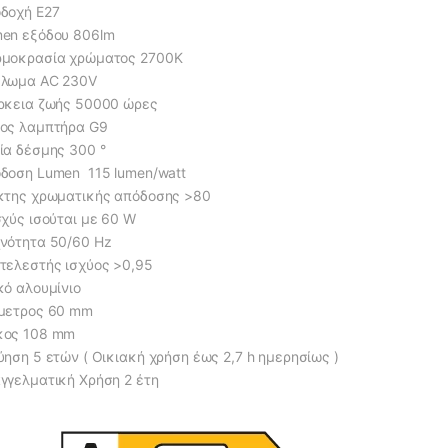
δοχή Ε27
en εξόδου 806lm
μοκρασία χρώματος 2700K
λωμα AC 230V
ρκεια ζωής 50000 ώρες
ος λαμπτήρα G9
ία δέσμης 300 °
δοση Lumen 115 lumen/watt
κτης χρωματικής απόδοσης >80
σχύς ισούται με 60 W
νότητα 50/60 Hz
τελεστής ισχύος >0,95
κό αλουμίνιο
μετρος 60 mm
κος 108 mm
ύηση 5 ετών ( Οικιακή χρήση έως 2,7 h ημερησίως )
γγελματική Χρήση 2 έτη