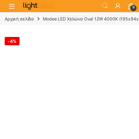
0
Αρχική σελίδα
Modee LED Χελώνα Oval 12W 4000K (195x94x
-
4%