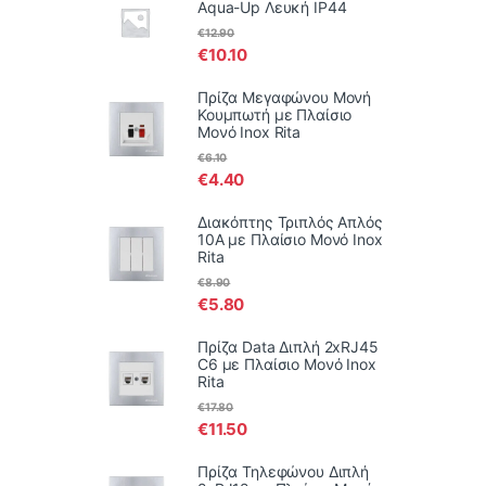
Aqua-Up Λευκή IP44
€
12.90
€
10.10
Πρίζα Μεγαφώνου Μονή
Κουμπωτή με Πλαίσιο
Μονό Inox Rita
€
6.10
€
4.40
Διακόπτης Τριπλός Απλός
10Α με Πλαίσιο Μονό Inox
Rita
€
8.90
€
5.80
Πρίζα Data Διπλή 2xRJ45
C6 με Πλαίσιο Μονό Inox
Rita
€
17.80
€
11.50
Πρίζα Τηλεφώνου Διπλή