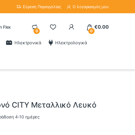
Εύρεση Παραγγελίας
Ο λογαριασμός μου
€
0.00
n Flex
0
0
Ηλεκτρονικά
Ηλεκτρολογικά
ονό CITY Μεταλλικό Λευκό
ράδοση 4-10 ημέρες