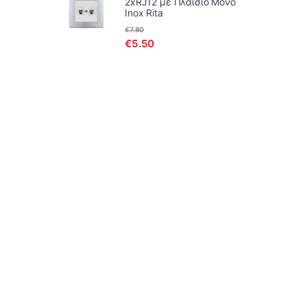
2xRJ12 με Πλαίσιο Μονό
Inox Rita
€
7.80
€
5.50