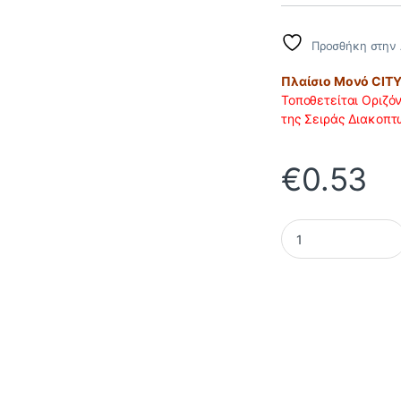
Προσθήκη στην 
Πλαίσιο Μονό CIT
Τοποθετείται Οριζό
της Σειράς Διακοπτ
€
0.53
Πλαίσιο Μονό CITY