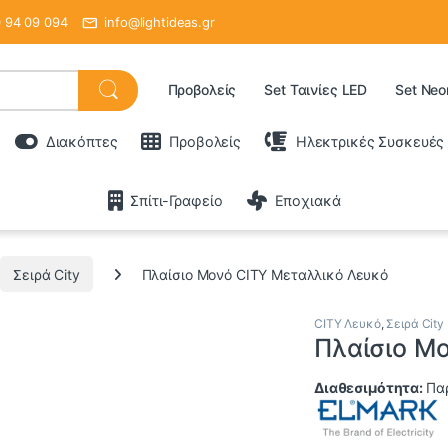
 94 09 094
info@lightideas.gr
Προβολείς
Set Ταινίες LED
Set Neo
Διακόπτες
Προβολείς
Ηλεκτρικές Συσκευές
Σπίτι-Γραφείο
Εποχιακά
Σειρά City
Πλαίσιο Μονό CITY Μεταλλικό Λευκό
CITY Λευκό
,
Σειρά City
Πλαίσιο Μ
Διαθεσιμότητα:
Πα