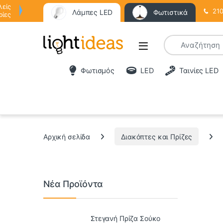
λείς
210
Λάμπες LED
Φωτιστικά
ρίες
Φωτισμός
LED
Ταινίες LED
Αρχική σελίδα
Διακόπτες και Πρίζες
Νέα Προϊόντα
Στεγανή Πρίζα Σούκο