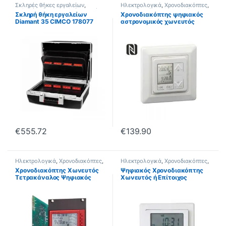
Σκληρές θήκες εργαλείων
,
Ηλεκτρολογικά
,
Χρονοδιακόπτες
,
Σκληρές θήκες εργαλείων κενές
,
Χρονοδιακόπτες Χωνευτοί
Σκληρή θήκη εργαλείων
Χρονοδιακόπτης ψηφιακός
Ηλεκτρολογικά
,
Εργαλεία CIMCO
Diamant 35 CIMCO 178077
αστρονομικός χωνευτός
Hugo Müller 173113 easy
€
555.72
€
139.90
Ηλεκτρολογικά
,
Χρονοδιακόπτες
,
Ηλεκτρολογικά
,
Χρονοδιακόπτες
,
Χρονοδιακόπτες Χωνευτοί
Χρονοδιακόπτες Χωνευτοί
Χρονοδιακόπτης Χωνευτός
Ψηφιακός Χρονοδιακόπτης
Τετρακάναλος Ψηφιακός
Χωνευτός ή Επίτοιχος
Hugo Müller SC 93.40 pro
Εβδομαδιαίος 4228H GAO