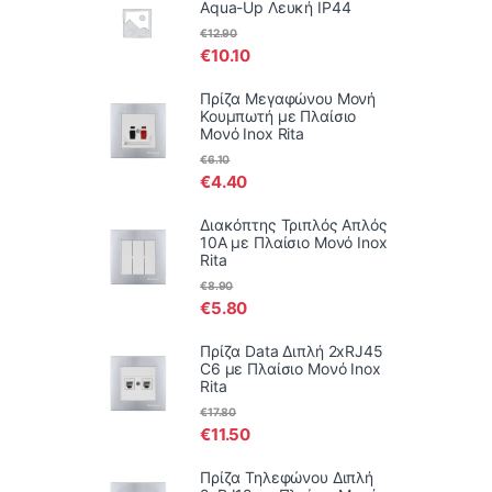
Aqua-Up Λευκή IP44
€
12.90
€
10.10
Πρίζα Μεγαφώνου Μονή
Κουμπωτή με Πλαίσιο
Μονό Inox Rita
€
6.10
€
4.40
Διακόπτης Τριπλός Απλός
10Α με Πλαίσιο Μονό Inox
Rita
€
8.90
€
5.80
Πρίζα Data Διπλή 2xRJ45
C6 με Πλαίσιο Μονό Inox
Rita
€
17.80
€
11.50
Πρίζα Τηλεφώνου Διπλή