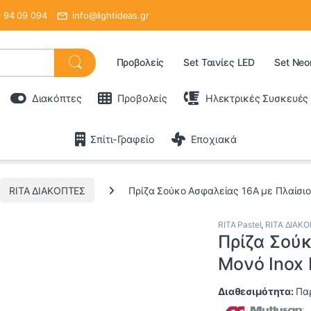
 94 09 094
info@lightideas.gr
Προβολείς
Set Ταινίες LED
Set Neo
Διακόπτες
Προβολείς
Ηλεκτρικές Συσκευές
Σπίτι-Γραφείο
Εποχιακά
RITA ΔΙΑΚΟΠΤΕΣ
Πρίζα Σούκο Ασφαλείας 16Α με Πλαίσιο 
RITA Pastel
,
RITA ΔΙΑΚ
Πρίζα Σούκ
Μονό Inox 
Διαθεσιμότητα:
Πα