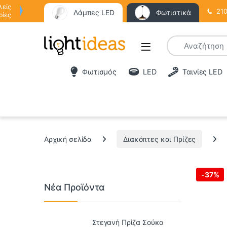
λείς
210
Λάμπες LED
Φωτιστικά
ρίες
Φωτισμός
LED
Ταινίες LED
Αρχική σελίδα
Διακόπτες και Πρίζες
-
37%
Νέα Προϊόντα
Στεγανή Πρίζα Σούκο