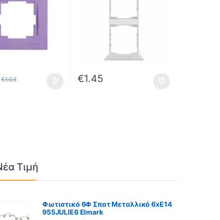
€
1.45
€
1.03
Νέα Τιμή
Φωτιστικό 6Φ Σποτ Μεταλλικό 6xE14
955JULIE6 Elmark