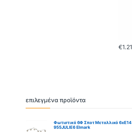
€
1.2
Brands Carousel
επιλεγμένα προϊόντα
Φωτιστικό 6Φ Σποτ Μεταλλικό 6xE14
955JULIE6 Elmark