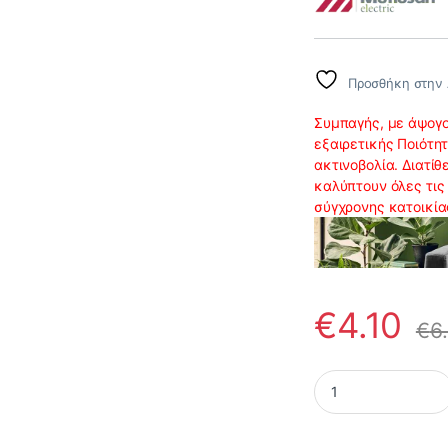
Προσθήκη στην 
Συμπαγής, με άψογο
εξαιρετικής Ποιότη
ακτινοβολία. Διατίθ
καλύπτουν όλες τις
σύγχρονης κατοικία
€
4.10
€
6
Πρίζα Σούκο Ασφαλε