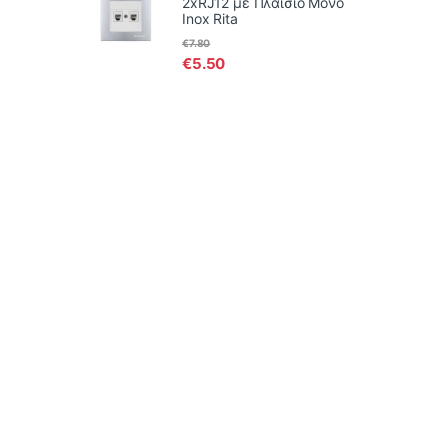
2xRJ12 με Πλαίσιο Μονό
Inox Rita
€
7.80
€
5.50