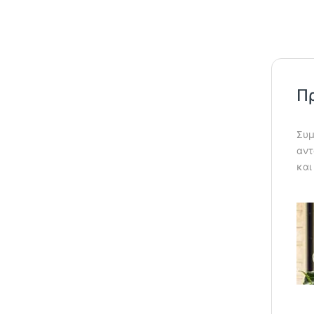
Πρ
Συμ
αντ
και