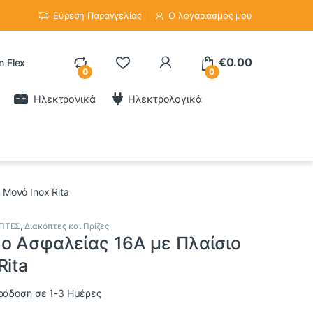
Εύρεση Παραγγελίας
Ο λογαριασμός μου
€
0.00
n Flex
0
0
Ηλεκτρονικά
Ηλεκτρολογικά
Μονό Inox Rita
ΟΠΤΕΣ
,
Διακόπτες και Πρίζες
ο Ασφαλείας 16Α με Πλαίσιο
Rita
ράδοση σε 1-3 Ημέρες