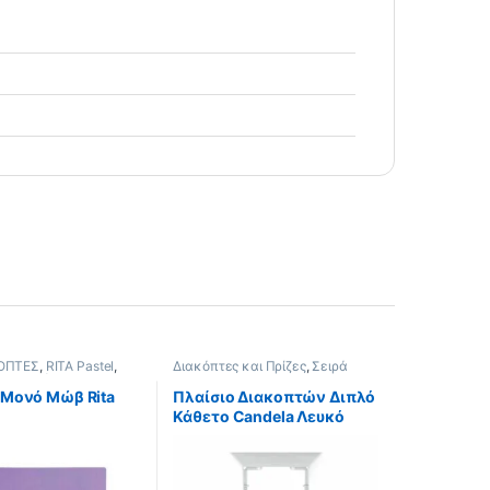
ΚΟΠΤΕΣ
,
RITA Pastel
,
Διακόπτες και Πρίζες
,
Σειρά
 και Πρίζες
Candela
,
Candela Natural
,
Candela Λευκό
 Μονό Μώβ Rita
Πλαίσιο Διακοπτών Διπλό
Κάθετο Candela Λευκό