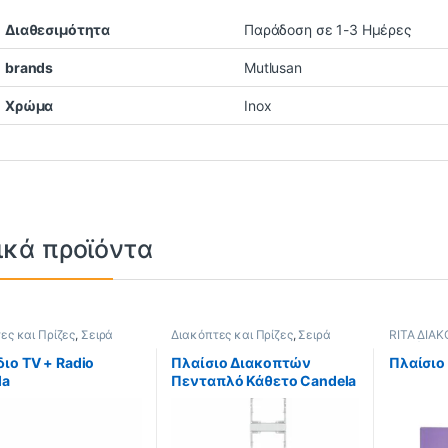
Διαθεσιμότητα
Παράδοση σε 1-3 Ημέρες
brands
Mutlusan
Χρώμα
Inox
ικά προϊόντα
ες και Πρίζες
,
Σειρά
Διακόπτες και Πρίζες
,
Σειρά
RITA ΔΙΑ
a
Candela
,
Candela Natural
,
Διακόπτες
Candela Λευκό
ιο TV + Radio
Πλαίσιο Διακοπτών
Πλαίσιο
la
Πενταπλό Κάθετο Candela
Λευκό