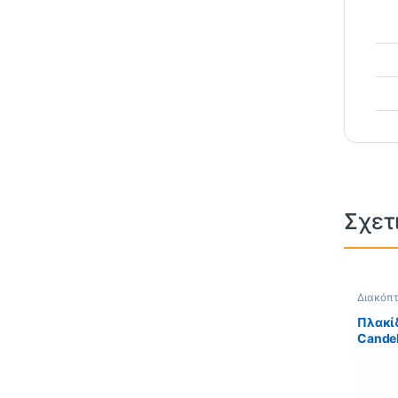
Σχετ
Διακόπτ
Candel
Πλακίδ
Cande