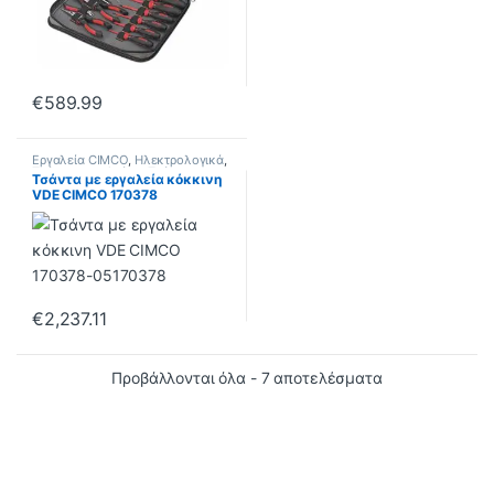
€
589.99
Εργαλεία CIMCO
,
Ηλεκτρολογικά
,
Τσάντες εργαλείων
,
Τσάντες με
Τσάντα με εργαλεία κόκκινη
εργαλεία
VDE CIMCO 170378
€
2,237.11
Προβάλλονται όλα - 7 αποτελέσματα