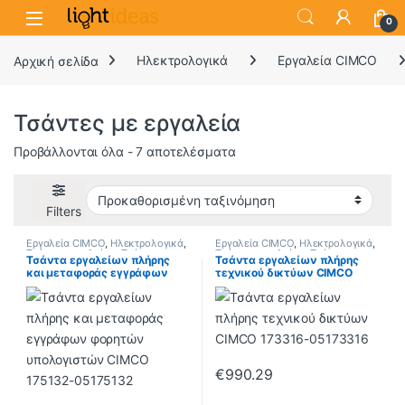
0
Αρχική σελίδα
Ηλεκτρολογικά
Εργαλεία CIMCO
Τσάντες με εργαλεία
Προβάλλονται όλα - 7 αποτελέσματα
Filters
Εργαλεία CIMCO
,
Ηλεκτρολογικά
,
Εργαλεία CIMCO
,
Ηλεκτρολογικά
,
Τσάντες εργαλείων
,
Τσάντες με
Τσάντες εργαλείων
,
Τσάντες με
Τσάντα εργαλείων πλήρης
Τσάντα εργαλείων πλήρης
εργαλεία
εργαλεία
και μεταφοράς εγγράφων
τεχνικού δικτύων CIMCO
φορητών υπολογιστών
173316
CIMCO 175132
€
990.29