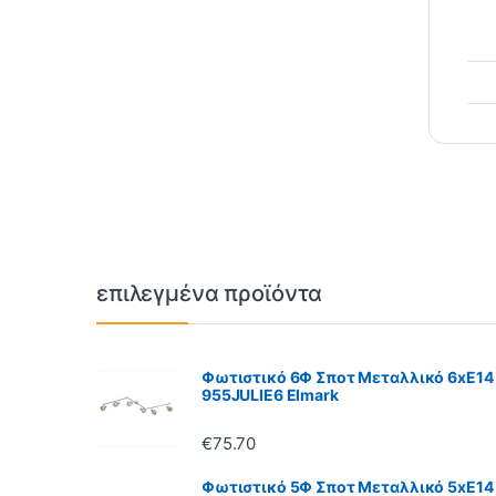
Brands Carousel
επιλεγμένα προϊόντα
Φωτιστικό 6Φ Σποτ Μεταλλικό 6xE14
955JULIE6 Elmark
€
75.70
Φωτιστικό 5Φ Σποτ Μεταλλικό 5xE14