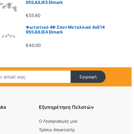
955JULIE5 Elmark
€
55.60
Φωτιστικό 4Φ Σποτ Μεταλλικό 4xE14
955JULIE4 Elmark
€
40.00
Εγγραφή
nks
Εξυπηρέτηση Πελατών
O Λογαριασμός μου
Τρόποι Αποστολής