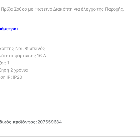
 Πρίζα Σούκο με Φωτεινό Διακόπτη για έλεγχο της Παροχής.
άμετροι
κόπτης Ναι, Φωτεινός
νότητα φόρτωσης 16 Α
ζες 1
ύηση 2 χρόνια
ση IP: IP20
ικός προϊόντος:
207559684