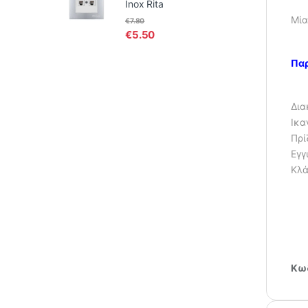
Inox Rita
Μία
€
7.80
€
5.50
Παρ
Δια
Ικα
Πρί
Εγγ
Κλά
Κωδ