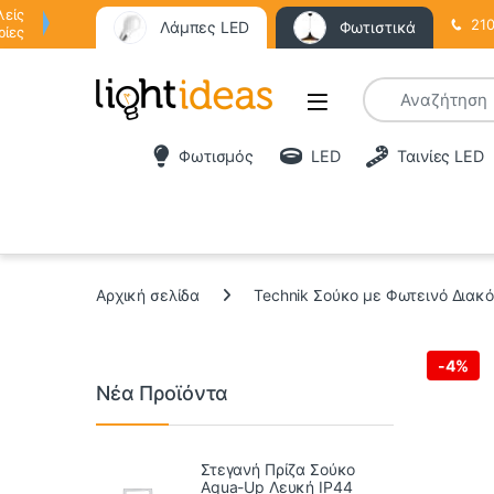
λείς
210
Λάμπες LED
Φωτιστικά
ρίες
Φωτισμός
LED
Ταινίες LED
Αρχική σελίδα
Technik Σούκο με Φωτεινό Διακ
-
4%
Νέα Προϊόντα
Στεγανή Πρίζα Σούκο
Aqua-Up Λευκή IP44