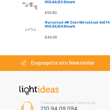
955JULIE5 Elmark
€
55.60
Φωτιστικό 4Φ Σποτ Μεταλλικό 4xE14
955JULIE4 Elmark
€
40.00
Εγγραφείτε στο Newsletter
.
Τηλεφωνική παραγγελία ? Καλέστε μας!
210 94 09 094