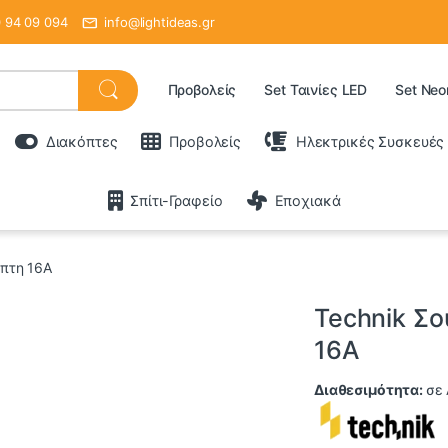
 94 09 094
info@lightideas.gr
Προβολείς
Set Ταινίες LED
Set Neo
Διακόπτες
Προβολείς
Ηλεκτρικές Συσκευές
Σπίτι-Γραφείο
Εποχιακά
όπτη 16Α
Technik Σ
16Α
Διαθεσιμότητα:
σε