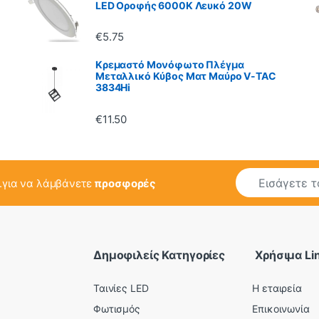
LED Οροφής 6000K Λευκό 20W
€
5.75
Κρεμαστό Μονόφωτο Πλέγμα
Μεταλλικό Κύβος Ματ Μαύρο V-TAC
3834Hi
€
11.50
E
..για να λάμβάνετε
προσφορές
m
a
i
l
*
Δημοφιλείς Κατηγορίες
Χρήσιμα Li
Ταινίες LED
Η εταιρεία
Φωτισμός
Επικοινωνία