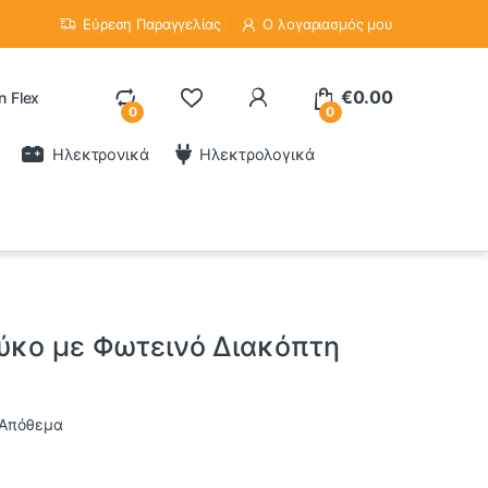
Εύρεση Παραγγελίας
Ο λογαριασμός μου
€
0.00
n Flex
0
0
Ηλεκτρονικά
Ηλεκτρολογικά
ούκο με Φωτεινό Διακόπτη
 Απόθεμα