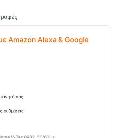
γραφές
με Amazon Alexa & Google
 κινητό σας
ς ρυθμίσεις
 Home V-Tac 8432
,50/60Hz