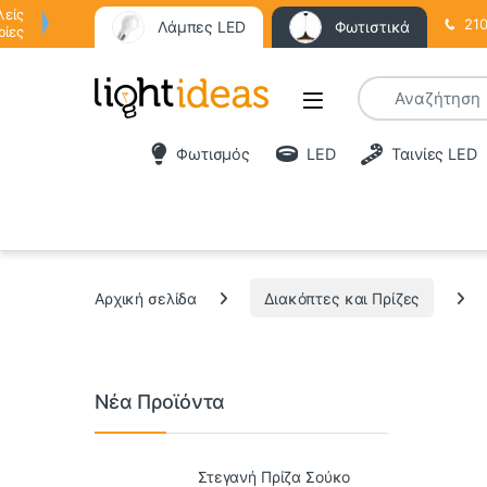
λείς
210
Λάμπες LED
Φωτιστικά
ρίες
Φωτισμός
LED
Ταινίες LED
Αρχική σελίδα
Διακόπτες και Πρίζες
Νέα Προϊόντα
Στεγανή Πρίζα Σούκο