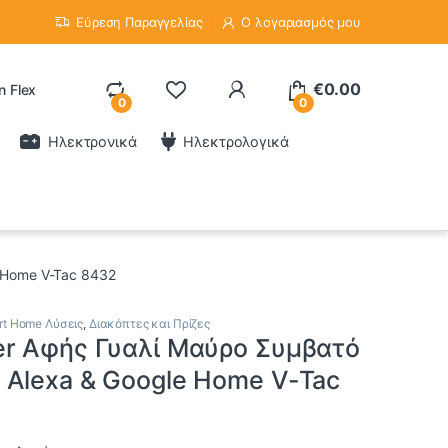
Εύρεση Παραγγελίας
Ο λογαριασμός μου
€
0.00
n Flex
0
0
Ηλεκτρονικά
Ηλεκτρολογικά
 Home V-Tac 8432
rt Home Λύσεις
,
Διακόπτες και Πρίζες
er Αφής Γυαλί Μαύρο Συμβατό
 Alexa & Google Home V-Tac