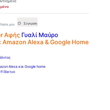
αντλημένο
ημένο
Σύγκριση
Λίστα μου
er Αφής
Γυαλί Μαύρο
 Amazon Alexa & Google Home
ϊόντος
azon Alexa και Google home
Fi δίκτυο