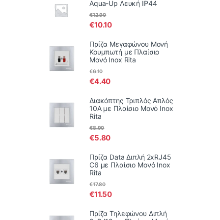
Aqua-Up Λευκή IP44
€
12.90
€
10.10
Πρίζα Μεγαφώνου Μονή
Κουμπωτή με Πλαίσιο
Μονό Inox Rita
€
6.10
€
4.40
Διακόπτης Τριπλός Απλός
10Α με Πλαίσιο Μονό Inox
Rita
€
8.90
€
5.80
Πρίζα Data Διπλή 2xRJ45
C6 με Πλαίσιο Μονό Inox
Rita
€
17.80
€
11.50
Πρίζα Τηλεφώνου Διπλή