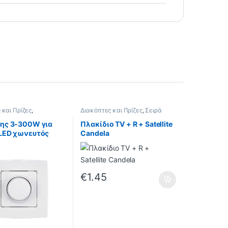
 και Πρίζες
,
Διακόπτες και Πρίζες
,
Σειρά
ς
,
Ρεοστάτες Τοίχου
,
Candela
,
CITY Λευκό
ης 3-300W για
Πλακίδιο TV + R + Satellite
LED χωνευτός
Candela
190191
€
1.45