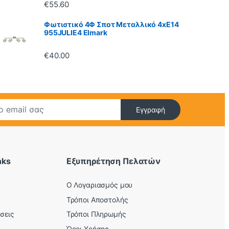
€
55.60
Φωτιστικό 4Φ Σποτ Μεταλλικό 4xE14
955JULIE4 Elmark
€
40.00
Εγγραφή
nks
Εξυπηρέτηση Πελατών
O Λογαριασμός μου
Τρόποι Αποστολής
σεις
Τρόποι Πληρωμής
Όροι Χρήσης