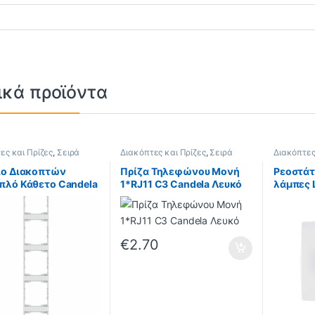
ικά προϊόντα
ες και Πρίζες
,
Σειρά
Διακόπτες και Πρίζες
,
Σειρά
Διακόπτες
a
,
Candela Natural
,
Candela
,
Candela Natural
,
Ρεοστάτε
 Λευκό
Candela Λευκό
Σειρά City
ιο Διακοπτών
Πρίζα Τηλεφώνου Μονή
Ρεοστάτ
πλό Κάθετο Candela
1*RJ11 C3 Candela Λευκό
λάμπες 
ELMARK 
€
2.70