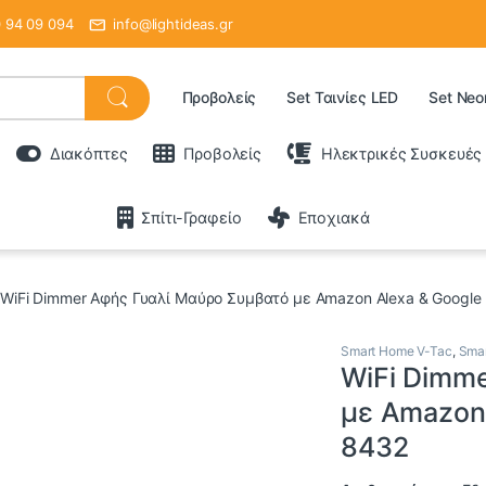
 94 09 094
info@lightideas.gr
Προβολείς
Set Ταινίες LED
Set Neo
Διακόπτες
Προβολείς
Ηλεκτρικές Συσκευές
Σπίτι-Γραφείο
Εποχιακά
WiFi Dimmer Αφής Γυαλί Μαύρο Συμβατό με Amazon Alexa & Google
Smart Home V-Tac
,
Sma
WiFi Dimm
με Amazon
8432