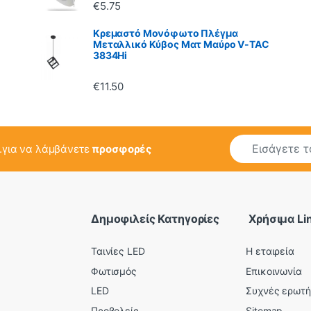
€
5.75
Κρεμαστό Μονόφωτο Πλέγμα
Μεταλλικό Κύβος Ματ Μαύρο V-TAC
3834Hi
€
11.50
E
..για να λάμβάνετε
προσφορές
m
a
i
l
*
Δημοφιλείς Κατηγορίες
Χρήσιμα Li
Ταινίες LED
Η εταιρεία
Φωτισμός
Επικοινωνία
LED
Συχνές ερωτή
Προβολείς
Sitemap