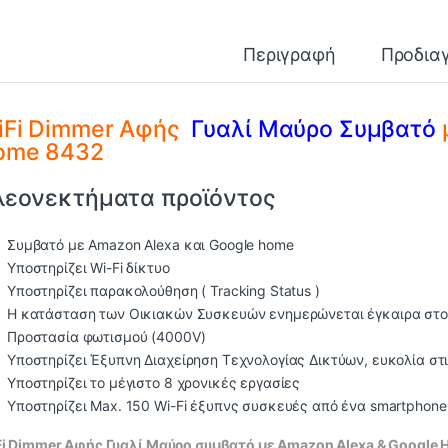
Περιγραφή
Προδια
iFi Dimmer Αφής
Γυαλί Μαύρο Συμβατό
ome 8432
λεονεκτήματα προϊόντος
Συμβατό με Amazon Alexa και Google home
Υποστηρίζει Wi-Fi δίκτυο
Υποστηρίζει παρακολούθηση ( Tracking Status )
Η κατάσταση των Οικιακών Συσκευών ενημερώνεται έγκαιρα στο
Προστασία φωτισμού (4000V)
Υποστηρίζει Έξυπνη Διαχείρηση Τεχνολογίας Δικτύων, ευκολία στι
Υποστηρίζει το μέγιστο 8 χρονικές εργασίες
Υποστηρίζει Max. 150 Wi-Fi έξυπνς συσκευές από ένα smartphone
i Dimmer Αφής Γυαλί Μαύρο συμβατό με Amazon Alexa & Google