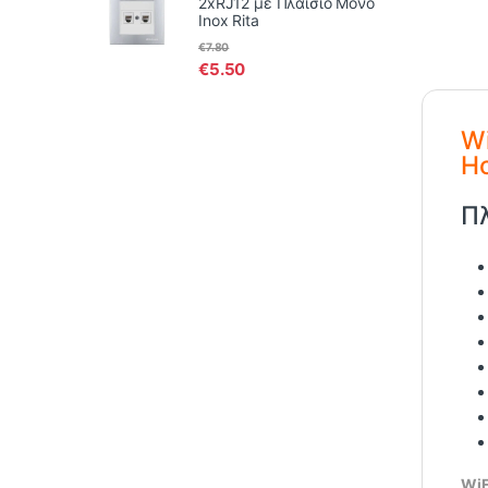
2xRJ12 με Πλαίσιο Μονό
Inox Rita
€
7.80
€
5.50
W
H
Π
WiF