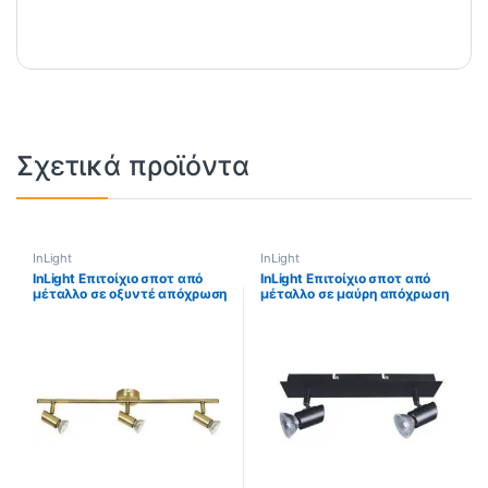
Σχετικά προϊόντα
InLight
InLight
InLight Επιτοίχιο σποτ από
InLight Επιτοίχιο σποτ από
μέταλλο σε οξυντέ απόχρωση
μέταλλο σε μαύρη απόχρωση
3XGU10 D:60cm (9076-3Φ-
2XGU10 D:25cm (9078-2Φ-
Οξυντέ)
Μαύρο)