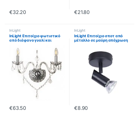
€
32.20
€
21.80
InLight
InLight
InLight Επιτοίχιο φωτιστικό
InLight Επιτοίχιο σποτ από
από διάφανο γυαλί και
μέταλλο σε μαύρη απόχρωση
κρύσταλλα 2XE14 D:35cm
1XGU10 D:8cm (9077-1Φ-
(43391-2-CLEAR)
Μαύρο)
€
63.50
€
8.90