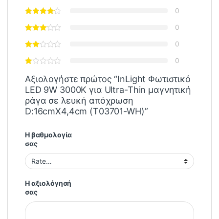
0
0
0
0
Αξιολογήστε πρώτος “InLight Φωτιστικό
LED 9W 3000K για Ultra-Thin μαγνητική
ράγα σε λευκή απόχρωση
D:16cmX4,4cm (T03701-WH)”
Η βαθμολογία
σας
Η αξιολόγησή
σας