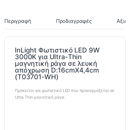
Περιγραφή
Προδιαγραφές
Αξιο
InLight Φωτιστικό LED 9W
3000K για Ultra-Thin
μαγνητική ράγα σε λευκή
απόχρωση D:16cmX4,4cm
(T03701-WH)
Πρόκειται για φωτιστικό LED που προσαρμόζεται σε
Ultra Thin μαγνητική ράγα.