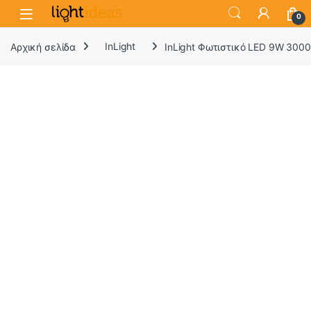
0
Αρχική σελίδα
InLight
InLight Φωτιστικό LED 9W 300