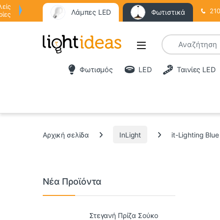
λείς
210
Λάμπες LED
Φωτιστικά
ρίες
Φωτισμός
LED
Ταινίες LED
Αρχική σελίδα
InLight
it-Lighting B
Νέα Προϊόντα
Στεγανή Πρίζα Σούκο