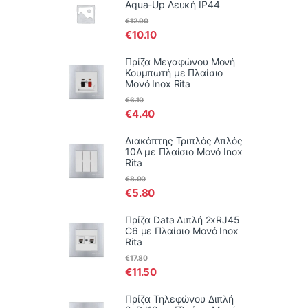
Aqua-Up Λευκή IP44
€
12.90
€
10.10
Πρίζα Μεγαφώνου Μονή
Κουμπωτή με Πλαίσιο
Μονό Inox Rita
€
6.10
€
4.40
Διακόπτης Τριπλός Απλός
10Α με Πλαίσιο Μονό Inox
Rita
€
8.90
€
5.80
Πρίζα Data Διπλή 2xRJ45
C6 με Πλαίσιο Μονό Inox
Rita
€
17.80
€
11.50
Πρίζα Τηλεφώνου Διπλή