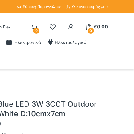
Εύρεση Παραγγελίας
Ο λογαριασμός μου
€
0.00
n Flex
0
0
Ηλεκτρονικά
Ηλεκτρολογικά
g Blue LED 3W 3CCT Outdoor
 White D:10cmx7cm
)