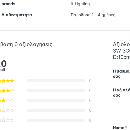
brands
it-Lighting
Διαθεσιμότητα
Παράδοση 1 – 4 ημέρες
 βάση 0 αξιολογήσεις
Αξιολο
3W 3CC
D:10cm
.0
all
Η βαθμο
σας
0
Η αξιολ
0
σας
0
0
0
Name
*