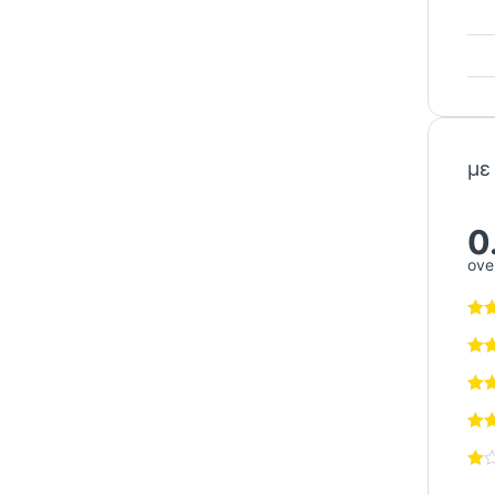
με
0
over