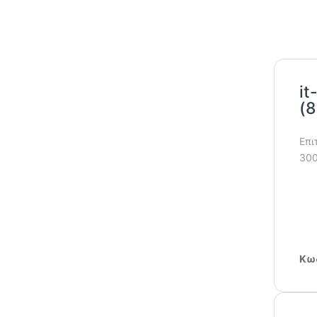
it
(
Επι
300
Κωδ