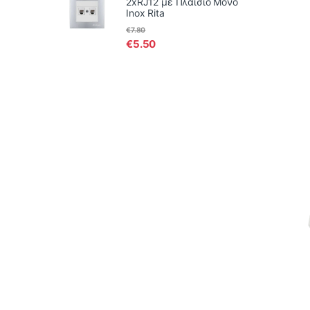
2xRJ12 με Πλαίσιο Μονό
Inox Rita
€
7.80
€
5.50