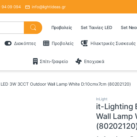
 94 09 094
info@lightideas.gr
Προβολείς
Set Ταινίες LED
Set Neo
Διακόπτες
Προβολείς
Ηλεκτρικές Συσκευές
Σπίτι-Γραφείο
Εποχιακά
lue LED 3W 3CCT Outdoor Wall Lamp White D:10cmx7cm (80202120)
InLight
it-Lightin
Wall Lamp
(80202120