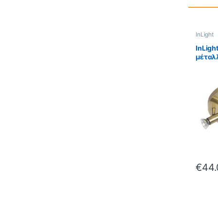
InLight
InLigh
μέταλ
απόχρ
D:30c
Οξυντ
€
44