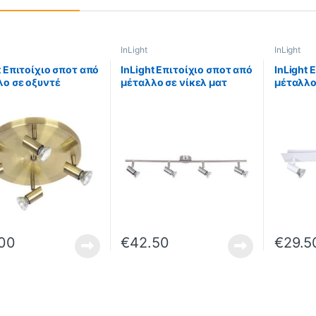
InLight
InLight
t Επιτοίχιο σποτ από
InLight Επιτοίχιο σποτ από
InLight 
λο σε οξυντέ
μέταλλο σε νίκελ ματ
μέταλλο
ωση 4XGU10
απόχρωση 4XGU10
απόχρω
m (9075-4Φ-
D:80cm (9076-4Φ-Νίκελ
D:32cm 
έ)
Ματ)
.00
€
42.50
€
29.5