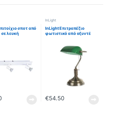
InLight
Επιτοίχιο σποτ από
InLight Επιτραπέζιο
 σε λευκή
φωτιστικό από οξυντέ
ση 3XGU10
μέταλλο και πράσινο γυαλί
(9078-3Φ-Λευκό)
1XE27 D:38cm (3431-BR)
0
€
54.50