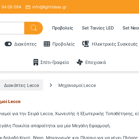
 94 09 094
info@lightideas.gr
Προβολείς
Set Ταινίες LED
Set Neo
Διακόπτες
Προβολείς
Ηλεκτρικές Συσκευές
Σπίτι-Γραφείο
Εποχιακά
Διακόπτες Lecce
Μηχανισμοί Lecce
μοί Lecce
ισμοί για την Σειρά Lecce, Χωνευτής ή Εξωτερικής Τοποθέτησης, 
εγάλη Ποικιλία απαραίτητοι για μία Μεγάλη Εφαρμογή.
αι δηλαδή Κουτί, Βάση, Μηχανισμός και Πλαίσιο για να γένει Πλήρης