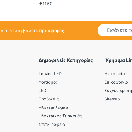
€
11.50
E
..για να λάμβάνετε
προσφορές
m
a
i
l
*
Δημοφιλείς Κατηγορίες
Χρήσιμα Li
Ταινίες LED
Η εταιρεία
Φωτισμός
Επικοινωνία
LED
Συχνές ερωτή
Προβολείς
Sitemap
Ηλεκτρολογικά
Ηλεκτρικές Συσκευές
Σπίτι-Γραφείο