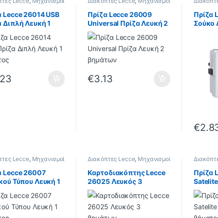
πτες Lecce
,
Μηχανισμοί
Διακόπτες Lecce
,
Μηχανισμοί
Διακόπτ
Lecce
Lecce
α Lecce 26014 USB
Πρίζα Lecce 26009
Πρίζα 
α Διπλή Λευκή 1
Universal Πρίζα Λευκή 2
Σούκο 
τος
βημάτων
.23
€
3.13
€
2.8
πτες Lecce
,
Μηχανισμοί
Διακόπτες Lecce
,
Μηχανισμοί
Διακόπτ
Lecce
Lecce
α Lecce 26007
Καρτοδιακόπτης Lecce
Πρίζα 
κού Τύπου Λευκή 1
26025 Λευκός 3
Satelit
τος
βημάτων
βήματ