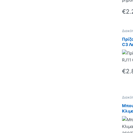
€
2.
Διακό
Lecce
Πρίζα
C3 Λ
€
2.
Διακό
Lecce
Μπου
Κλιμ
2602
βήμα