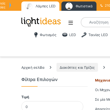
λείς
210
Λάμπες LED
Φωτιστικά
ρίες
Φωτισμός
LED
Ταινίες LED
Αρχική σελίδα
Διακόπτες και Πρίζες
Φίλτρα Επιλογών
Μηχανισ
Οι Μηχαν
Τιμή
Σε μία Μ
Ελάχιστη τιμή
Μέγιστη τιμή
Απαιτείτ