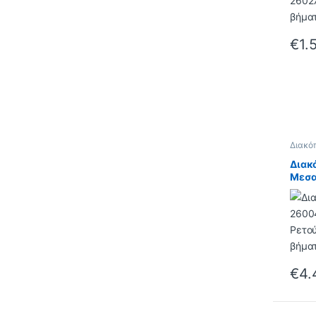
€
1.
Διακό
Lecce
Διακ
Μεσα
16A 
€
4.