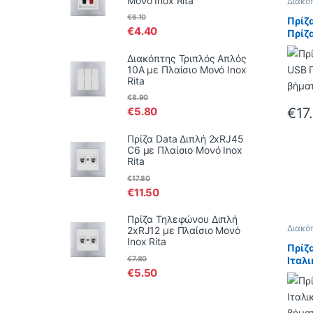
Μονό Inox Rita
Διακό
Lecce
€
6.10
Πρίζ
€
4.40
Πρίζ
βήμα
Διακόπτης Τριπλός Απλός
10Α με Πλαίσιο Μονό Inox
Rita
€
8.90
€
17
€
5.80
Πρίζα Data Διπλή 2xRJ45
C6 με Πλαίσιο Μονό Inox
Rita
€
17.80
€
11.50
Πρίζα Τηλεφώνου Διπλή
Διακό
2xRJ12 με Πλαίσιο Μονό
Lecce
Inox Rita
Πρίζ
€
7.80
Ιταλι
€
5.50
βήμα