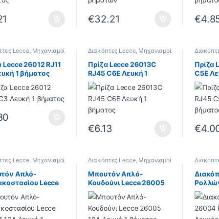
21
€
32.21
€
4.8
πτες Lecce
,
Μηχανισμοί
Διακόπτες Lecce
,
Μηχανισμοί
Διακόπτ
Lecce
Lecce
 Lecce 26012 RJ11
Πρίζα Lecce 26013C
Πρίζα 
ευκή 1 βήματος
RJ45 C6E Λευκή 1
C5E Λε
βήματος
80
€
6.13
€
4.0
πτες Lecce
,
Μηχανισμοί
Διακόπτες Lecce
,
Μηχανισμοί
Διακόπτ
Lecce
Lecce
τόν Απλό-
Μπουτόν Απλό-
Διακόπ
ακοστασίου Lecce
Κουδούνι Lecce 26005
Ρολλών
7 10A Λευκό 1
10A Λευκό 1 βήματος
βήματ
τος