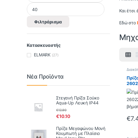
Και έτσι
Φιλτράρισμα
Εδώ στο
Μηχα
Κατασκευαστής
ELMARK
(27)
Διακό
Lecce
Νέα Προϊόντα
Πρίζ
2602
βήμα
Στεγανή Πρίζα Σούκο
Aqua-Up Λευκή IP44
€
12.90
€
10.10
€
7.
Πρίζα Μεγαφώνου Μονή
Κουμπωτή με Πλαίσιο