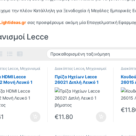
 έχομε την πλέον Κατάλληλη για Ξενοδοχεία ή Μεγάλες Εμπορικές Ε
Lightideas.gr
σας προσφέρουμε ακόμη μία Επαγγελματική Εφαρμογ
νισμοί Lecce
πτες Lecce
,
Μηχανισμοί
Διακόπτες Lecce
,
Μηχανισμοί
Διακόπτ
Lecce
Lecce
α HDMI Lecce
Πρίζα Ηχείων Lecce
Κουδού
2 Μονή Λευκό 1
26021 Διπλή Λευκό 1
26015 
τος
βήματος
€
11.
41
€
11.80