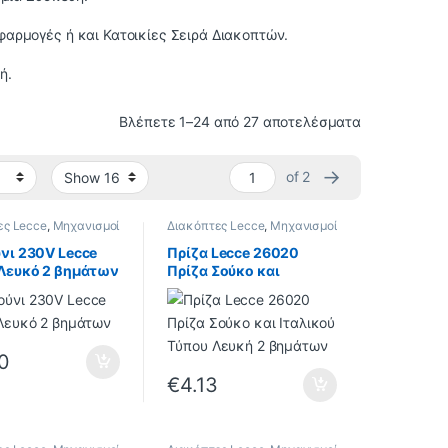
φαρμογές ή και Κατοικίες Σειρά Διακοπτών.
ή.
Βλέπετε 1–24 από 27 αποτελέσματα
→
of 2
ες Lecce
,
Μηχανισμοί
Διακόπτες Lecce
,
Μηχανισμοί
Lecce
νι 230V Lecce
Πρίζα Lecce 26020
Λευκό 2 βημάτων
Πρίζα Σούκο και
Ιταλικού Τύπου Λευκή 2
βημάτων
80
€
4.13