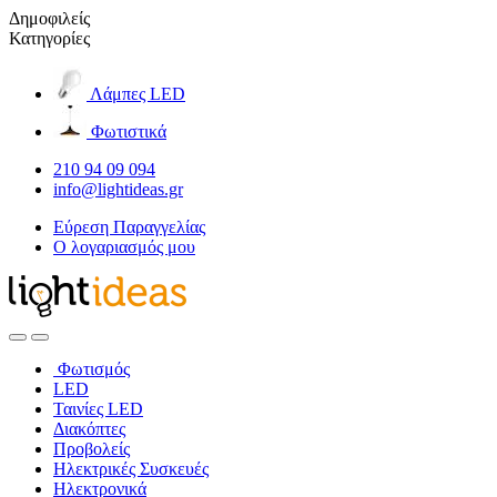
Δημοφιλείς
Κατηγορίες
Λάμπες LED
Φωτιστικά
210 94 09 094
info@lightideas.gr
Εύρεση Παραγγελίας
Ο λογαριασμός μου
Φωτισμός
LED
Ταινίες LED
Διακόπτες
Προβολείς
Ηλεκτρικές Συσκευές
Ηλεκτρονικά