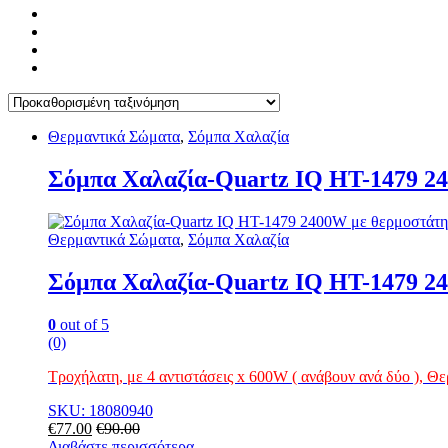
Θερμαντικά Σώματα
,
Σόμπα Χαλαζία
Σόμπα Χαλαζία-Quartz IQ HT-1479 24
Θερμαντικά Σώματα
,
Σόμπα Χαλαζία
Σόμπα Χαλαζία-Quartz IQ HT-1479 24
0
out of 5
(0)
Τροχήλατη, με 4 αντιστάσεις x 600W ( ανάβουν ανά δύο ), Θ
SKU: 18080940
€
77.00
€
90.00
Διαβάστε περισσότερα