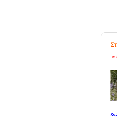
Σ
με 
Χαρ