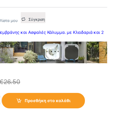
Σύγκριση
Λίστα μου
εμβράνης και Ασφαλές Κάλυμμα. με Κλειδαριά και 2
€
26.50
ο με Κάλυμμα και Κλειδαριά Aqua-Top Λευκή quantity
Προσθήκη στο καλάθι