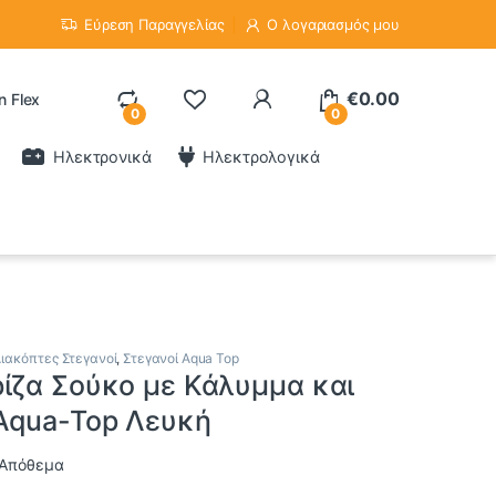
Εύρεση Παραγγελίας
Ο λογαριασμός μου
€
0.00
n Flex
0
0
Ηλεκτρονικά
Ηλεκτρολογικά
ιακόπτες Στεγανοί
,
Στεγανοί Aqua Top
ίζα Σούκο με Κάλυμμα και
 Aqua-Top Λευκή
 Απόθεμα