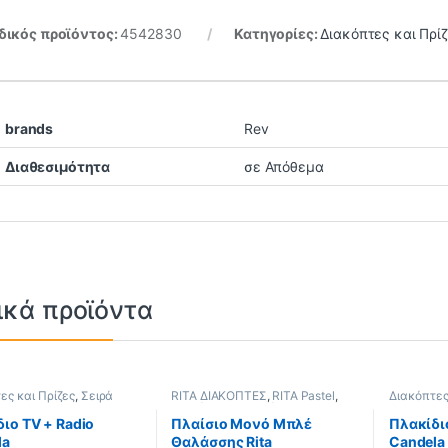
ικός προϊόντος:
4542830
Κατηγορίες:
Διακόπτες και Πρί
brands
Rev
Διαθεσιμότητα
σε Απόθεμα
ικά προϊόντα
ες και Πρίζες
,
Σειρά
RITA ΔΙΑΚΟΠΤΕΣ
,
RITA Pastel
,
Διακόπτες
a
Διακόπτες και Πρίζες
Candela
ιο TV + Radio
Πλαίσιο Μονό Μπλέ
Πλακίδιο
la
Θαλάσσης Rita
Candela