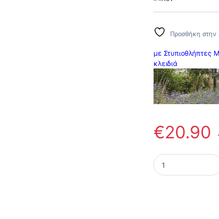
Προσθήκη στην 
με Στυπιοθλήπτες Μ
κλειδιά
€
20.90
Στεγανή Πρίζα Σούκ