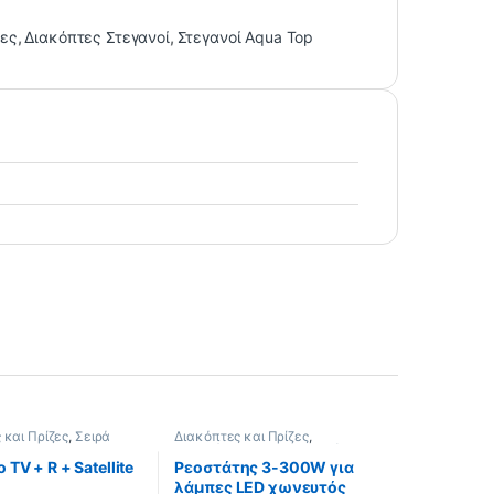
ζες
,
Διακόπτες Στεγανοί
,
Στεγανοί Aqua Top
 και Πρίζες
,
Σειρά
Διακόπτες και Πρίζες
,
Ρεοστάτες
,
Ρεοστάτες Τοίχου
,
Σειρά City
,
CITY Λευκό
 TV + R + Satellite
Ρεοστάτης 3-300W για
λάμπες LED χωνευτός