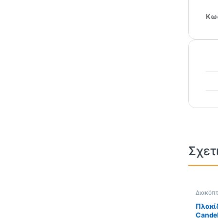
Κωδ
Σχετ
Διακόπτ
Candel
Πλακίδ
Cande