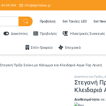
 94 09 094
info@lightideas.gr
Προβολείς
Set Ταινίες LED
Set Neo
Διακόπτες
Προβολείς
Ηλεκτρικές Συσκευές
Σπίτι-Γραφείο
Εποχιακά
Στεγανή Πρίζα Σούκο με Κάλυμμα και Κλειδαριά Aqua-Top Λευκή
Διακόπτες και Πρίζες
,
Δ
Στεγανή Πρ
Κλειδαριά
Διαθεσιμότητα:
σε