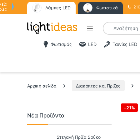
λείς
210
Λάμπες LED
Φωτιστικά
ρίες
Φωτισμός
LED
Ταινίες LED
Αρχική σελίδα
Διακόπτες και Πρίζες
-
21%
Νέα Προϊόντα
Στεγανή Πρίζα Σούκο