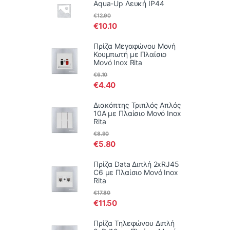
Aqua-Up Λευκή IP44
€
12.90
€
10.10
Πρίζα Μεγαφώνου Μονή
Κουμπωτή με Πλαίσιο
Μονό Inox Rita
€
6.10
€
4.40
Διακόπτης Τριπλός Απλός
10Α με Πλαίσιο Μονό Inox
Rita
€
8.90
€
5.80
Πρίζα Data Διπλή 2xRJ45
C6 με Πλαίσιο Μονό Inox
Rita
€
17.80
€
11.50
Πρίζα Τηλεφώνου Διπλή