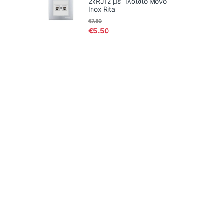
2xRJ12 με Πλαίσιο Μονό
Inox Rita
€
7.80
€
5.50