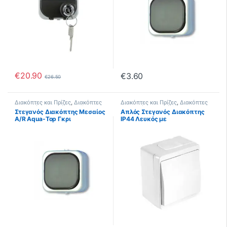
€
20.90
€
3.60
€
26.50
Διακόπτες και Πρίζες
,
Διακόπτες
Διακόπτες και Πρίζες
,
Διακόπτες
Στεγανοί
,
Στεγανοί Aqua Top
Στεγανοί
,
Στεγανοί IP44
Στεγανός Διακόπτης Μεσαίος
Απλός Στεγανός Διακόπτης
A/R Aqua-Top Γκρι
IP44 Λευκός με
στυπιοθλήπτες μεμβράνης