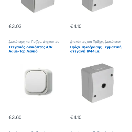
€
3.03
€
4.10
Διακόπτες και Πρίζες
,
Διακόπτες
Διακόπτες και Πρίζες
,
Διακόπτες
Στεγανοί
,
Στεγανοί Aqua Top
Στεγανοί
,
Στεγανοί IP44
Στεγανός Διακόπτης A/R
Πρίζα Τηλεόρασης Τερματική
Aqua-Top Λευκό
στεγανή IP44 με
Στυπιοθλήπτες Μεμβράνης
€
3.60
€
4.10